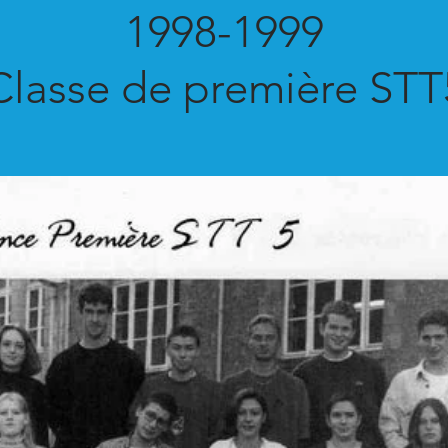
1998-1999
Classe de première STT