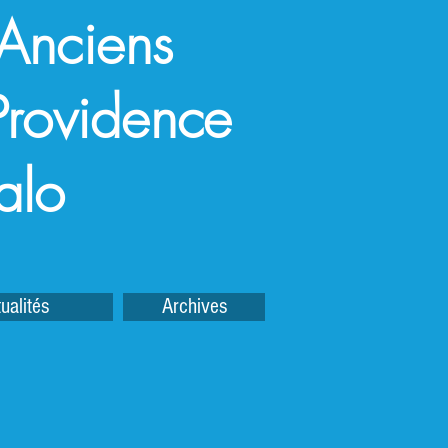
 Anciens
a Providence
alo
ualités
Archives