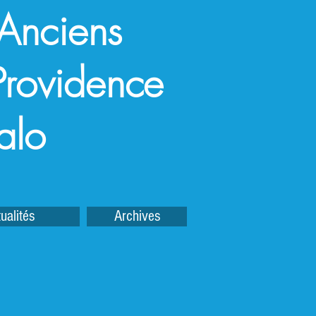
 Anciens
a Providence
alo
ualités
Archives