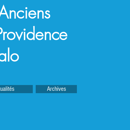
 Anciens
a Providence
alo
ualités
Archives