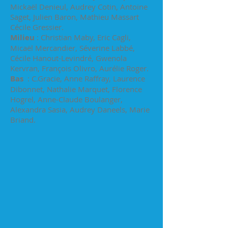
Mickaël Denieul, Audrey Cotin, Antoine
Saget, Julien Baron, Mathieu Massart
Cécile Gressier.
Milieu
: Christian Maby, Eric Cagli,
Micaël Mercandier, Séverine Labbé,
Cécile Hanout-Levindré, Gwenola
Kervran, François Olivro, Aurélie Roger.
Bas
: C.Gracie, Anne Raffray, Laurence
Dibonnet, Nathalie Marquet, Florence
Hogrel, Anne-Claude Boulanger,
Alexandra Sasia, Audrey Daneels, Marie
Briand.