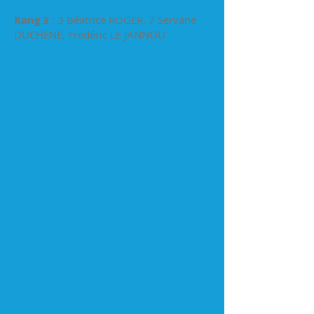
Rang 3
: 3 Béatrice ROGER, 7 Servane
DUCHENE, Frédéric LE JANNOU