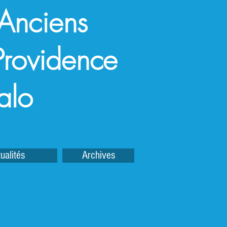
 Anciens
a Providence
alo
ualités
Archives