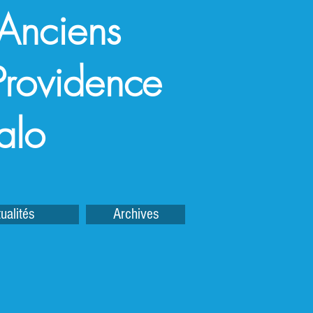
 Anciens
a Providence
alo
ualités
Archives