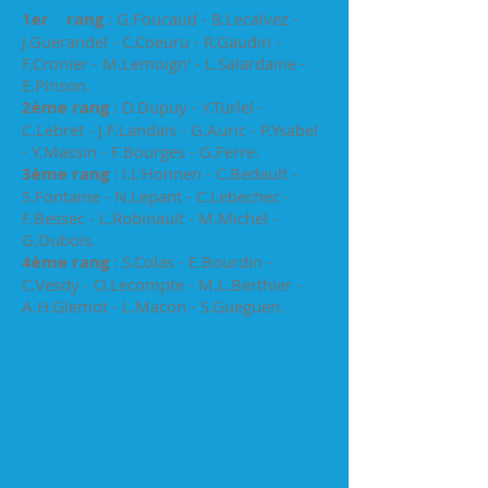
1er rang
: G.Foucaud - B.Lecalvez -
J.Guerandel - C.Coeuru - R.Gaudin -
F.Cronier - M.Lemoign' - L.Salardaine -
E.Pinson.
2ème rang
: D.Dupuy - Y.Turlel -
C.Lebret - J.F.Landais - G.Auric - P.Ysabel
- Y.Massin - F.Bourges - G.Ferre.
3ème rang
: I.L'Honnen - C.Bedault -
S.Fontaine - N.Lepant - C.Lebechec -
F.Bessec - L.Robinault - M.Michel -
G.Dubois.
4ème rang
: S.Colas - E.Bourdin -
C.Vesdy - O.Lecompte - M.L.Berthier -
A.H.Glemot - L.Macon - S.Gueguen.