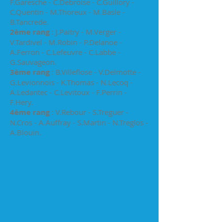
F.Garesche - C.Debroise - C.Guillory -
C.Quentin - M.Thoreux - M.Basle -
B.Tancrede.
2ème rang
: J.Paitry - M.Verger -
V.Tardivel - M.Robin - P.Delanoe -
A.Ferron - C.Lefeuvre - C.Labbe -
G.Sauvageon.
3ème rang
: B.Villeflose - V.Delmotte -
G.Levionnois - K.Thomas - N.Lecoq -
A.Ledantec - C.Levitoux - F.Perrin -
F.Hery.
4ème rang
: V.Rebour - S.Treguer -
N.Cros - A.Auffray - S.Martin - N.Treglos -
A.Blouin.