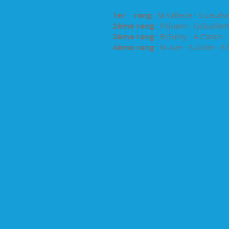
1er rang
: M.Vallerie - S.Lecal
2ème rang
: P.Guern - G.Guillerm
3ème rang
: B.Guiny - A.Cassin -
4ème rang
: M.Aze - S.Collin - E