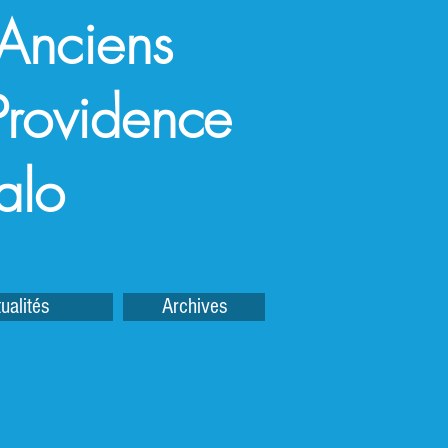
 Anciens
a Providence
alo
ualités
Archives