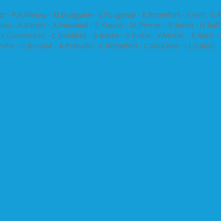
vez - P.A.Meury - M.Gueguen - V.Fougeray - E.Romefort - S.Vetil -S 
ou - A.Vanier - A.Foucaud - E Krauss - M.Perrier - B Joron - H Raff
 K.Guinoiseau - C Boulaire - B.Balais - V.Biche - V.Motte - E.Raze - 
.Pelle - C.Bunouf - A.Fravallo - C.Romefort - C.Vaucelle - I.Louaisil.