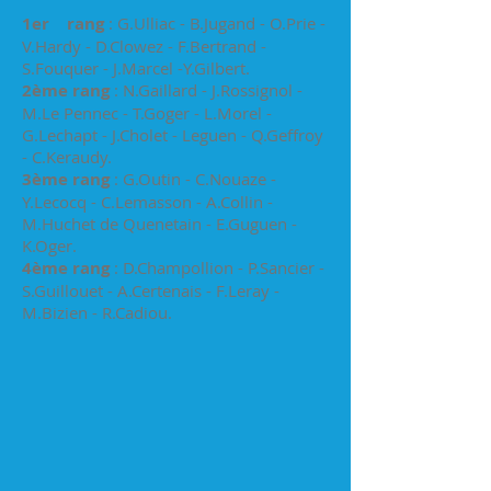
1er rang
: G.Ulliac - B.Jugand - O.Prie -
V.Hardy - D.Clowez - F.Bertrand -
S.Fouquer - J.Marcel -Y.Gilbert.
2ème rang
: N.Gaillard - J.Rossignol -
M.Le Pennec - T.Goger - L.Morel -
G.Lechapt - J.Cholet - Leguen - Q.Geffroy
- C.Keraudy.
3ème rang
: G.Outin - C.Nouaze -
Y.Lecocq - C.Lemasson - A.Collin -
M.Huchet de Quenetain - E.Guguen -
K.Oger.
4ème rang
: D.Champollion - P.Sancier -
S.Guillouet - A.Certenais - F.Leray -
M.Bizien - R.Cadiou.