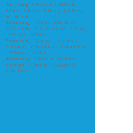
1er rang
: C.Renaud - C.Reverdy -
B.Table - K.Barbe - B.Demy - J.M.Borsa -
M.L.Hamel.
2ème rang
: L.Contin - P.Maillard -
A.K.Leroulle - M.Sanclemente - C.Charles
- S.Roland - M.Tardif.
3ème rang
: C.Chergui - A.Ledreau -
S.Mounier - C.Hommette - V.Monbrison
- S.Richard - V.Collet.
4ème rang
: S.Quernec - M.Monet -
C.Renard - S.Genouel - S.Gezequel -
A.M.Leroy.