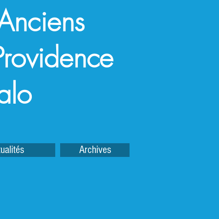
 Anciens
a Providence
alo
ualités
Archives