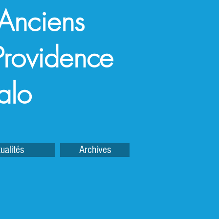
 Anciens
a Providence
alo
ualités
Archives