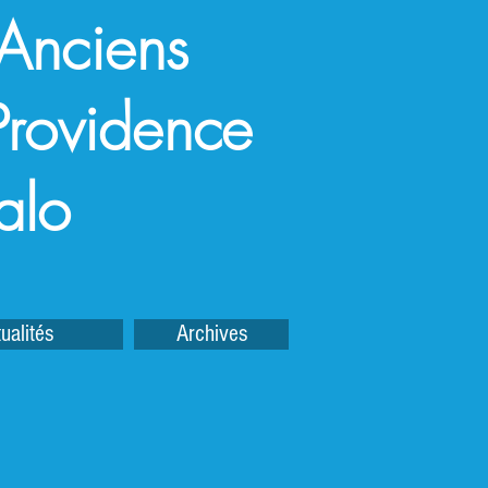
 Anciens
a Providence
alo
ualités
Archives