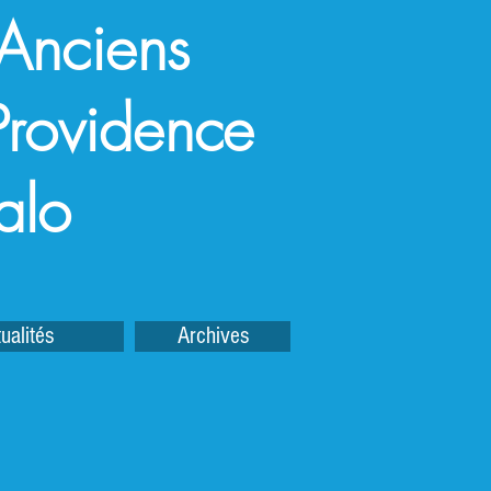
 Anciens
a Providence
alo
ualités
Archives