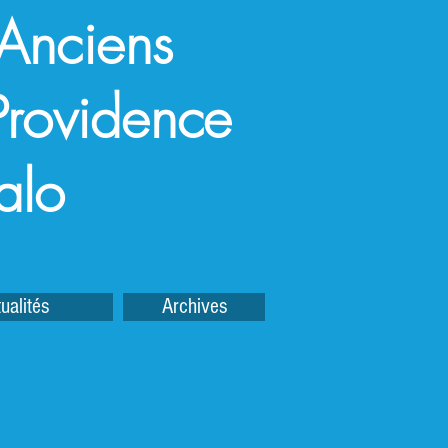
 Anciens
a Providence
alo
ualités
Archives