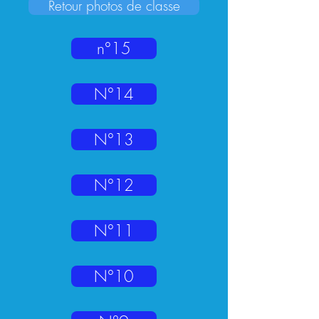
Retour photos de classe
n°15
N°14
N°13
N°12
N°11
N°10