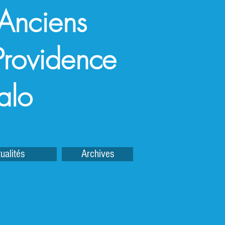
 Anciens
a Providence
alo
ualités
Archives