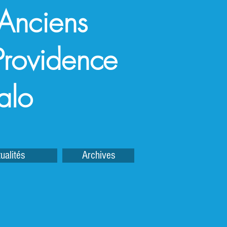
 Anciens
a Providence
alo
ualités
Archives