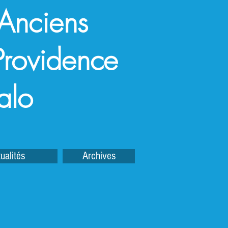
 Anciens
a Providence
alo
ualités
Archives