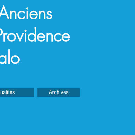
 Anciens
a Providence
alo
ualités
Archives